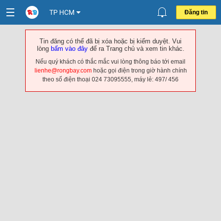
TP HCM
Đăng tin
Tin đăng có thể đã bị xóa hoặc bị kiểm duyệt. Vui
lòng
bấm vào đây
để ra Trang chủ và xem tin khác.
Nếu quý khách có thắc mắc vui lòng thông báo tới email
lienhe@rongbay.com
hoặc gọi điện trong giờ hành chính
theo số điện thoại 024 73095555, máy lẻ: 497/ 456