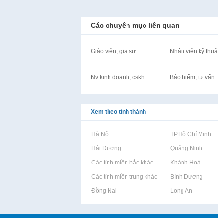
Các chuyên mục liên quan
Giáo viên, gia sư
Nhân viên kỹ thuậ
Nv kinh doanh, cskh
Bảo hiểm, tư vấn
Xem theo tỉnh thành
Rao vặt tại Hà Nội
Rao vặt tại TP.Hồ Chí Minh
Rao vặt tại Hải Dương
Rao vặt tại Quảng Ninh
Rao vặt tại Các tỉnh miền bắc khác
Rao vặt tại Khánh Hoà
Rao vặt tại Các tỉnh miền trung khác
Rao vặt tại Bình Dương
Rao vặt tại Đồng Nai
Rao vặt tại Long An