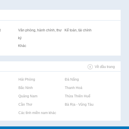
t
Văn phòng, hành chính, thư
Kế toán, tài chính
ký
Khác
Về đầu trang
Rao vặt tại Hải Phòng
Rao vặt tại Đà Nẵng
Rao vặt tại Bắc Ninh
Rao vặt tại Thanh Hoá
Rao vặt tại Quảng Nam
Rao vặt tại Thừa Thiên Huế
Rao vặt tại Cần Thơ
Rao vặt tại Bà Rịa - Vũng Tàu
Rao vặt tại Các tỉnh miền nam khác