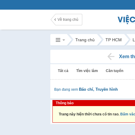
Về trang chủ
Trang chủ
TP HCM
L
Xem th
Tất cả
Tìm việc làm
Cần tuyển
Báo chí, Truyền hình
Bạn đang xem
Thông báo
Trang này hiện thời chưa có tin rao.
Bấm vào