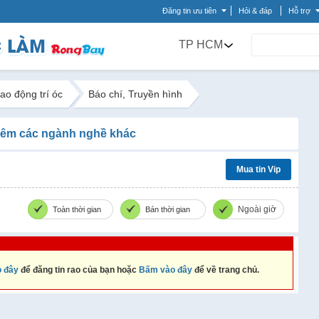
Đăng tin ưu tiên
Hỏi & đáp
Hỗ trợ
TP HCM
ao động trí óc
Báo chí, Truyền hình
êm các ngành nghề khác
Mua tin Vip
Ngoài giờ
Toàn thời gian
Bán thời gian
 đây
để đăng tin rao của bạn hoặc
Bấm vào đây
để về trang chủ.