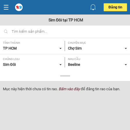
Đăng tin
Sim Đôi tại TP HCM
TỈNH THÀNH
CHUYÊN MỤC
TP HCM
Chợ Sim
CHỦNG LOẠI
NHU CẦU
Sim Đôi
Beeline
GIÁ
Tất cả
Mục này hiện thời chưa có tin rao.
Bấm vào đây
để đăng tin rao của bạn.
Lọc