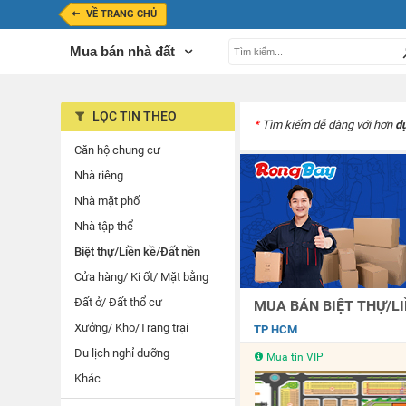
VỀ TRANG CHỦ
Mua bán nhà đất
LỌC TIN THEO
*
Tìm kiếm dễ dàng với hơn
d
Căn hộ chung cư
Nhà riêng
Nhà mặt phố
Nhà tập thể
Biệt thự/Liền kề/Đất nền
Cửa hàng/ Ki ốt/ Mặt bằng
Đất ở/ Đất thổ cư
MUA BÁN BIỆT THỰ/LI
Xưởng/ Kho/Trang trại
TP HCM
Du lịch nghỉ dưỡng
Mua tin VIP
Khác