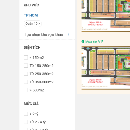
KHU VỰC
TP HCM
Quận 10
Lựa chọn khu vực khác
Mua tin VIP
DIỆN TÍCH
< 150m2
Từ 150-250m2
Từ 250-350m2
Từ 350-500m2
> 500m2
MỨC GIÁ
< 2 tỷ
Từ 2 - 4 tỷ