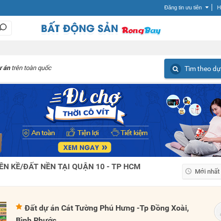
Đăng tin ưu tiên
H
ự án
trên toàn quốc
Tìm theo dự
ỀN KỀ/ĐẤT NỀN TẠI QUẬN 10 - TP HCM
Mới nhất
Mới nhất
Giá tăng
Đất dự án Cát Tường Phú Hưng -Tp Đồng Xoài,
Giá giảm
Bình Phước