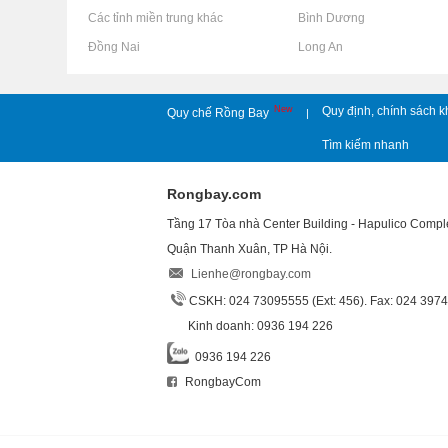
Rao vặt tại Các tỉnh miền trung khác
Rao vặt tại Bình Dương
Rao vặt tại Đồng Nai
Rao vặt tại Long An
New
Quy định, chính sách k
Quy chế Rồng Bay
|
Tìm kiếm nhanh
Rongbay.com
Tầng 17 Tòa nhà Center Building - Hapulico Comp
Quận Thanh Xuân, TP Hà Nội.
Lienhe@rongbay.com
CSKH: 024 73095555 (Ext: 456). Fax: 024 397
Kinh doanh: 0936 194 226
0936 194 226
RongbayCom