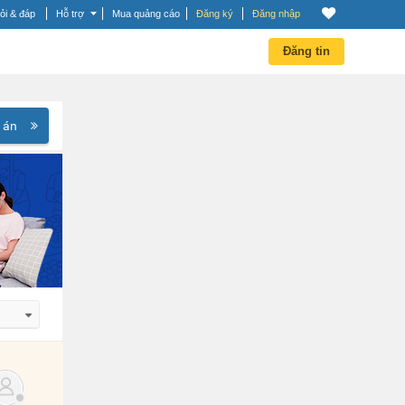
ỏi & đáp
Hỗ trợ
Mua quảng cáo
Đăng ký
Đăng nhập
Đăng tin
 án
 dần
 dần