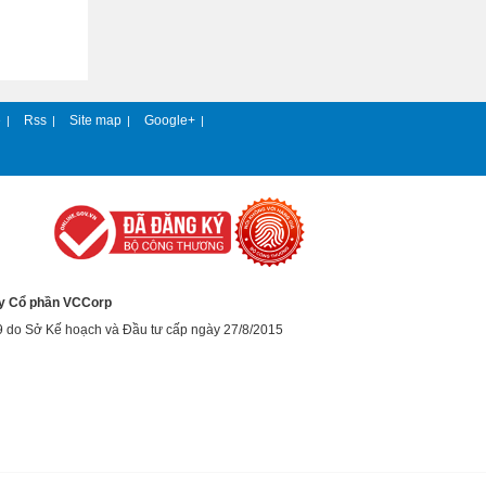
e
Rss
Site map
Google+
|
|
|
|
y Cổ phần VCCorp
9 do Sở Kế hoạch và Đầu tư cấp ngày 27/8/2015