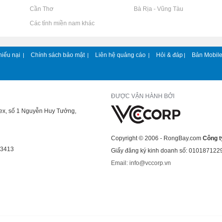
Rao vặt tại Cần Thơ
Rao vặt tại Bà Rịa - Vũng Tàu
Rao vặt tại Các tỉnh miền nam khác
hiếu nại
Chính sách bảo mật
Liên hệ quảng cáo
Hỏi & đáp
Bản Mobil
|
|
|
|
ĐƯỢC VẬN HÀNH BỞI
lex, số 1 Nguyễn Huy Tưởng,
Copyright © 2006 - RongBay.com
Công t
43413
Giấy đăng ký kinh doanh số: 010187122
Email: info@vccorp.vn