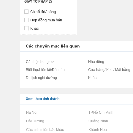
GIẤY TỜ PHÁP LÝ
Có sổ đỏ/ hồng
Hợp đồng mua bán
Khác
Các chuyên mục liên quan
Căn hộ chung cư
Nhà riêng
Biệt thự/Liền kề/Đất nền
Cửa hàng/ Ki ốt/ Mặt bằng
Du lịch nghỉ dưỡng
Khác
Xem theo tỉnh thành
Rao vặt tại Hà Nội
Rao vặt tại TP.Hồ Chí Minh
Rao vặt tại Hải Dương
Rao vặt tại Quảng Ninh
Rao vặt tại Các tỉnh miền bắc khác
Rao vặt tại Khánh Hoà