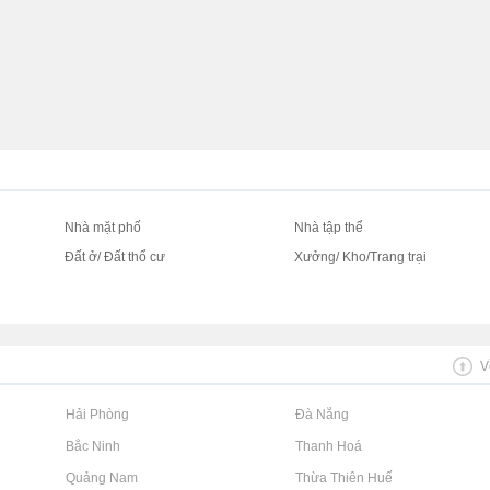
Nhà mặt phố
Nhà tập thể
Đất ở/ Đất thổ cư
Xưởng/ Kho/Trang trại
V
Rao vặt tại Hải Phòng
Rao vặt tại Đà Nẵng
Rao vặt tại Bắc Ninh
Rao vặt tại Thanh Hoá
Rao vặt tại Quảng Nam
Rao vặt tại Thừa Thiên Huế