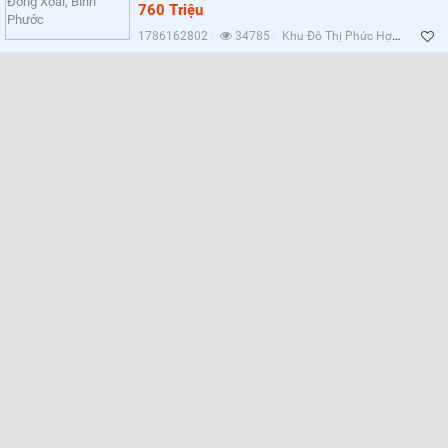
Lọc
760 Triệu
1786162802
34785
Khu Đô Thị Phức Hợp Cát Tường Phú Hưng, Bình Phước