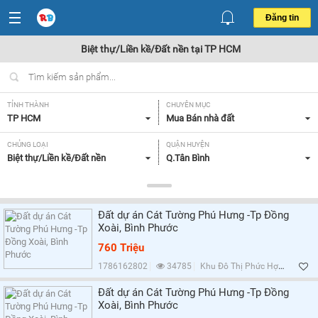
Đăng tin
Biệt thự/Liền kề/Đất nền tại TP HCM
TỈNH THÀNH
CHUYÊN MỤC
TP HCM
Mua Bán nhà đất
CHỦNG LOẠI
QUẬN HUYỆN
Biệt thự/Liền kề/Đất nền
Q.Tân Bình
DIỆN TÍCH
MỨC GIÁ
Tất cả
Tất cả
Đất dự án Cát Tường Phú Hưng -Tp Đồng
MẶT TIỀN
HƯỚNG
Xoài, Bình Phước
Tất cả
Tất cả
760 Triệu
GIẤY TỜ PHÁP LÝ
1786162802
34785
Khu Đô Thị Phức Hợp Cát Tường Phú Hưng, Bình Phước
Tất cả
Đất dự án Cát Tường Phú Hưng -Tp Đồng
Xoài, Bình Phước