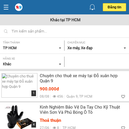
Đăng tin
Khác tại TP HCM
TỈNH THÀNH
CHUYÊN MỤC
TP HCM
Xe máy, Xe đạp
HÃNG XE
Khác
Chuyên cho thuê xe máy tại Đỗ xuân hợp
Quận 9
900.000đ
1
08/08
456
Quận 9, TP HCM
Kinh Nghiệm Bảo Vệ Da Tay Cho Kỹ Thuật
Viên Sơn Và Phủ Bóng Ô Tô
Thoả thuận
4
27/06
8
TP HCM