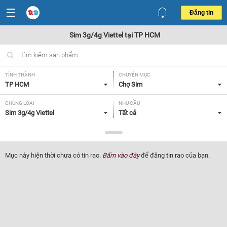
Đăng tin
Sim 3g/4g Viettel tại TP HCM
TỈNH THÀNH
CHUYÊN MỤC
TP HCM
Chợ Sim
CHỦNG LOẠI
NHU CẦU
Sim 3g/4g Viettel
Tất cả
GIÁ
50 - 100 triệu
Mục này hiện thời chưa có tin rao.
Bấm vào đây
để đăng tin rao của bạn.
Lọc