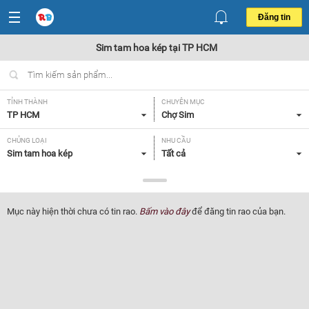
Đăng tin
Sim tam hoa kép tại TP HCM
TỈNH THÀNH
CHUYÊN MỤC
TP HCM
Chợ Sim
CHỦNG LOẠI
NHU CẦU
Sim tam hoa kép
Tất cả
GIÁ
Tất cả
Mục này hiện thời chưa có tin rao.
Bấm vào đây
để đăng tin rao của bạn.
Lọc