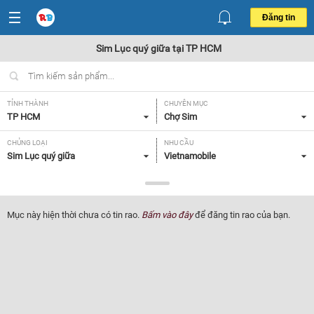
Đăng tin
Sim Lục quý giữa tại TP HCM
TỈNH THÀNH
CHUYÊN MỤC
TP HCM
Chợ Sim
CHỦNG LOẠI
NHU CẦU
Sim Lục quý giữa
Vietnamobile
GIÁ
Tất cả
Mục này hiện thời chưa có tin rao.
Bấm vào đây
để đăng tin rao của bạn.
Lọc