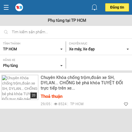
Đăng tin
Phụ tùng tại TP HCM
TỈNH THÀNH
CHUYÊN MỤC
TP HCM
Xe máy, Xe đạp
HÃNG XE
Phụ tùng
Chuyên Khóa chống trộm,đoản xe SH,
DYLAN... CHỐNG bẻ phá khóa TUYỆT ĐỐI
trực tiếp trên xe...
20
Thoả thuận
29/05
8524
TP HCM