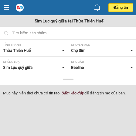
Đăng tin
Sim Lục quý giữa tại Thừa Thiên Huế
TỈNH THÀNH
CHUYÊN MỤC
Thừa Thiên Huế
Chợ Sim
CHỦNG LOẠI
NHU CẦU
Sim Lục quý giữa
Beeline
GIÁ
Tất cả
Mục này hiện thời chưa có tin rao.
Bấm vào đây
để đăng tin rao của bạn.
Lọc