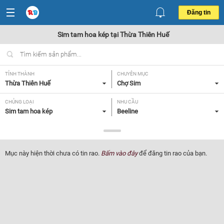
Đăng tin
Sim tam hoa kép tại Thừa Thiên Huế
TỈNH THÀNH
CHUYÊN MỤC
Thừa Thiên Huế
Chợ Sim
CHỦNG LOẠI
NHU CẦU
Sim tam hoa kép
Beeline
GIÁ
Tất cả
Mục này hiện thời chưa có tin rao.
Bấm vào đây
để đăng tin rao của bạn.
Lọc