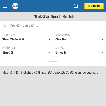
Đăng tin
Sim Đôi tại Thừa Thiên Huế
TỈNH THÀNH
CHUYÊN MỤC
Thừa Thiên Huế
Chợ Sim
CHỦNG LOẠI
NHU CẦU
Sim Đôi
Gmobile
GIÁ
Tất cả
Mục này hiện thời chưa có tin rao.
Bấm vào đây
để đăng tin rao của bạn.
Lọc