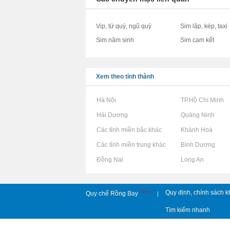
Vip, tứ quý, ngũ quý
Sim lặp, kép, taxi
Sim năm sinh
Sim cam kết
Xem theo tỉnh thành
Rao vặt tại Hà Nội
Rao vặt tại TP.Hồ Chí Minh
Rao vặt tại Hải Dương
Rao vặt tại Quảng Ninh
Rao vặt tại Các tỉnh miền bắc khác
Rao vặt tại Khánh Hoà
Rao vặt tại Các tỉnh miền trung khác
Rao vặt tại Bình Dương
Rao vặt tại Đồng Nai
Rao vặt tại Long An
New
Quy định, chính sách k
Quy chế Rồng Bay
|
Tìm kiếm nhanh