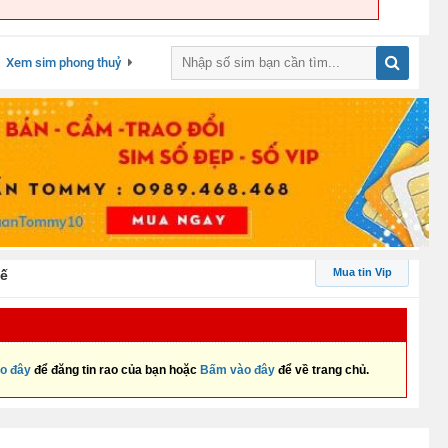
Xem sim phong thuỷ
Mua tin Vip
uế
o đây
để đăng tin rao của bạn hoặc
Bấm vào đây
để về trang chủ.