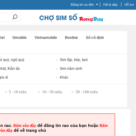
Đăng tin ưu tiên
Hỏi & đáp
Hỗ trợ
tel
Gmobile
Vietnamobile
Beeline
Số cố định
tứ quý, ngũ quý
Sim lặp, kép, taxi
hát, thần tài
Sim năm sinh
iá rẻ
Khác
5 - 10 triệu
10 - 50 triệu
50 - 100 triệu
in rao.
để đăng tin rao của bạn hoặc
Bấm vào đây
Bấm
để về trang chủ
vào đây