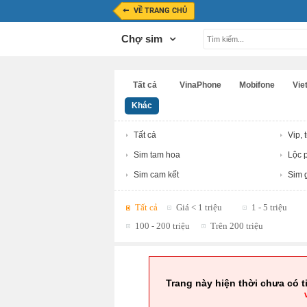
VỀ TRANG CHỦ
Chợ sim
Tất cả
VinaPhone
Mobifone
Viet
Khác
Tất cả
Vip, 
Sim tam hoa
Lộc p
Sim cam kết
Sim g
Tất cả
Giá < 1 triệu
1 - 5 triệu
100 - 200 triệu
Trên 200 triệu
Trang này hiện thời chưa có t