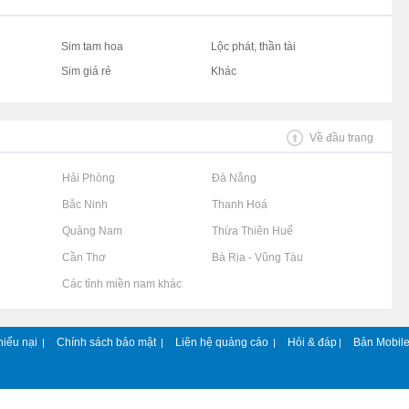
Sim tam hoa
Lộc phát, thần tài
Sim giá rẻ
Khác
Về đầu trang
Rao vặt tại Hải Phòng
Rao vặt tại Đà Nẵng
Rao vặt tại Bắc Ninh
Rao vặt tại Thanh Hoá
Rao vặt tại Quảng Nam
Rao vặt tại Thừa Thiên Huế
Rao vặt tại Cần Thơ
Rao vặt tại Bà Rịa - Vũng Tàu
Rao vặt tại Các tỉnh miền nam khác
hiếu nại
Chính sách bảo mật
Liên hệ quảng cáo
Hỏi & đáp
Bản Mobil
|
|
|
|