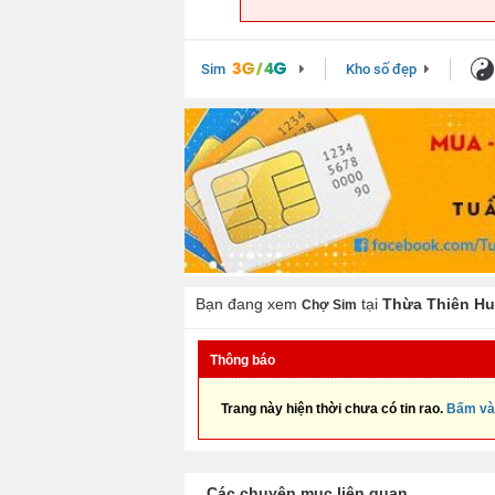
Sim
Kho số đẹp
Bạn đang xem
tại
Thừa Thiên H
Chợ Sim
Thông báo
Trang này hiện thời chưa có tin rao.
Bấm và
Các chuyên mục liên quan