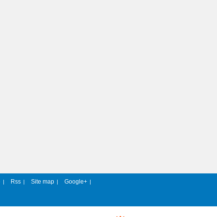
e
Rss
Site map
Google+
|
|
|
|