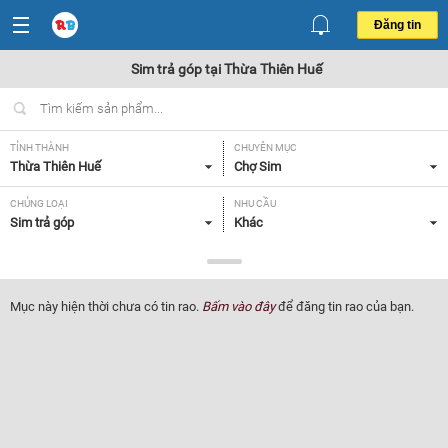
Đăng tin
Sim trả góp tại Thừa Thiên Huế
TỈNH THÀNH
CHUYÊN MỤC
Thừa Thiên Huế
Chợ Sim
CHỦNG LOẠI
NHU CẦU
Sim trả góp
Khác
GIÁ
Tất cả
Mục này hiện thời chưa có tin rao.
Bấm vào đây
để đăng tin rao của bạn.
Lọc