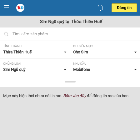
Đăng tin
Sim Ngũ quý tại Thừa Thiên Huế
TỈNH THÀNH
CHUYÊN MỤC
Thừa Thiên Huế
Chợ Sim
CHỦNG LOẠI
NHU CẦU
Sim Ngũ quý
Mobifone
GIÁ
Tất cả
Mục này hiện thời chưa có tin rao.
Bấm vào đây
để đăng tin rao của bạn.
Lọc