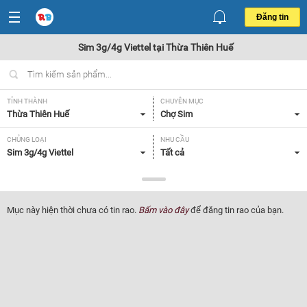
Đăng tin
Sim 3g/4g Viettel tại Thừa Thiên Huế
TỈNH THÀNH
CHUYÊN MỤC
Thừa Thiên Huế
Chợ Sim
CHỦNG LOẠI
NHU CẦU
Sim 3g/4g Viettel
Tất cả
GIÁ
Tất cả
Mục này hiện thời chưa có tin rao.
Bấm vào đây
để đăng tin rao của bạn.
Lọc