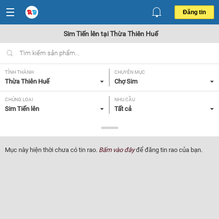
Đăng tin
Sim Tiến lên tại Thừa Thiên Huế
TỈNH THÀNH
CHUYÊN MỤC
Thừa Thiên Huế
Chợ Sim
CHỦNG LOẠI
NHU CẦU
Sim Tiến lên
Tất cả
GIÁ
Tất cả
Mục này hiện thời chưa có tin rao.
Bấm vào đây
để đăng tin rao của bạn.
Lọc