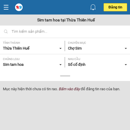
Đăng tin
Sim tam hoa tại Thừa Thiên Huế
TỈNH THÀNH
CHUYÊN MỤC
Thừa Thiên Huế
Chợ Sim
CHỦNG LOẠI
NHU CẦU
Sim tam hoa
Số cố định
GIÁ
Tất cả
Mục này hiện thời chưa có tin rao.
Bấm vào đây
để đăng tin rao của bạn.
Lọc