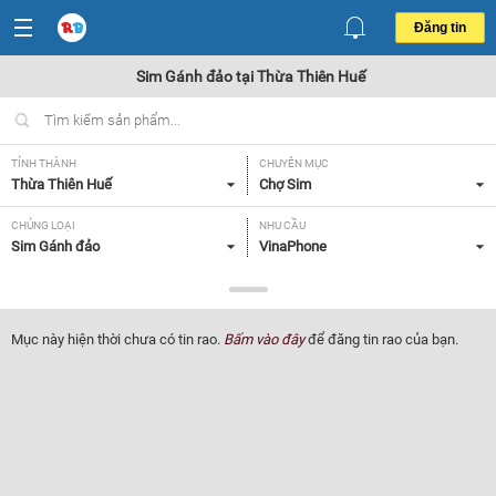
Đăng tin
Sim Gánh đảo tại Thừa Thiên Huế
TỈNH THÀNH
CHUYÊN MỤC
Thừa Thiên Huế
Chợ Sim
CHỦNG LOẠI
NHU CẦU
Sim Gánh đảo
VinaPhone
GIÁ
Tất cả
Mục này hiện thời chưa có tin rao.
Bấm vào đây
để đăng tin rao của bạn.
Lọc