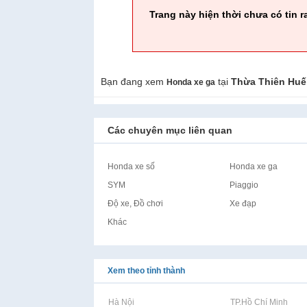
Trang này hiện thời chưa có tin r
Bạn đang xem
tại
Thừa Thiên Huế
Honda xe ga
Các chuyên mục liên quan
Honda xe số
Honda xe ga
SYM
Piaggio
Độ xe, Đồ chơi
Xe đạp
Khác
Xem theo tỉnh thành
Rao vặt tại Hà Nội
Rao vặt tại TP.Hồ Chí Minh