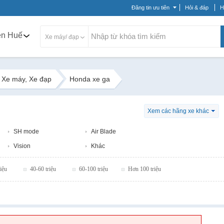
Đăng tin ưu tiên
Hỏi & đáp
H
ên Huế
Xe máy/ đạp
Xe máy, Xe đạp
Honda xe ga
Xem các hãng xe khác
SH mode
Air Blade
Vision
Khác
iệu
40-60 triệu
60-100 triệu
Hơn 100 triệu