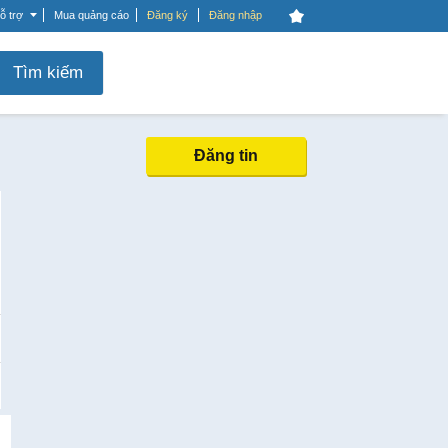
ỗ trợ
Mua quảng cáo
Đăng ký
Đăng nhập
Tìm kiếm
Đăng tin