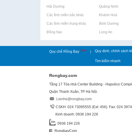
Rao vặt tại Hải Dương
Rao vặt tại Quảng Ninh
Rao vặt tại Các tỉnh miền bắc khác
Rao vặt tại Khánh Hoà
Rao vặt tại Các tỉnh miền trung khác
Rao vặt tại Bình Dương
Rao vặt tại Đồng Nai
Rao vặt tại Long An
New
Quy định, chính sách k
Quy chế Rồng Bay
|
Tìm kiếm nhanh
Rongbay.com
Tầng 17 Tòa nhà Center Building - Hapulico Comp
Quận Thanh Xuân, TP Hà Nội.
Lienhe@rongbay.com
CSKH: 024 73095555 (Ext: 456). Fax: 024 397
Kinh doanh: 0936 194 226
0936 194 226
RongbayCom