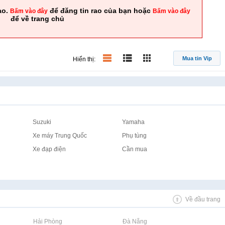
ao.
để đăng tin rao của bạn hoặc
Bấm vào đây
Bấm vào đây
để về trang chủ
Mua tin Vip
Hiển thị:
Suzuki
Yamaha
Xe máy Trung Quốc
Phụ tùng
Xe đạp điện
Cần mua
Về đầu trang
Rao vặt tại Hải Phòng
Rao vặt tại Đà Nẵng