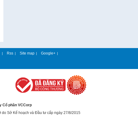
e
Rss
Site map
Google+
|
|
|
|
y Cổ phần VCCorp
9 do Sở Kế hoạch và Đầu tư cấp ngày 27/8/2015