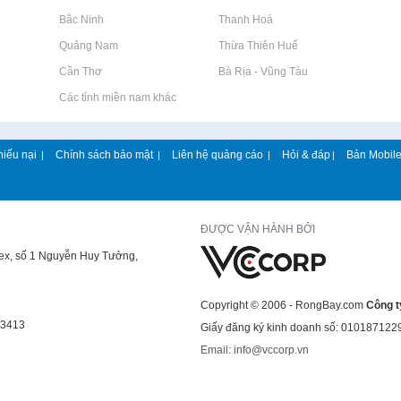
Rao vặt tại Bắc Ninh
Rao vặt tại Thanh Hoá
Rao vặt tại Quảng Nam
Rao vặt tại Thừa Thiên Huế
Rao vặt tại Cần Thơ
Rao vặt tại Bà Rịa - Vũng Tàu
Rao vặt tại Các tỉnh miền nam khác
hiếu nại
Chính sách bảo mật
Liên hệ quảng cáo
Hỏi & đáp
Bản Mobil
|
|
|
|
ĐƯỢC VẬN HÀNH BỞI
lex, số 1 Nguyễn Huy Tưởng,
Copyright © 2006 - RongBay.com
Công t
43413
Giấy đăng ký kinh doanh số: 010187122
Email: info@vccorp.vn