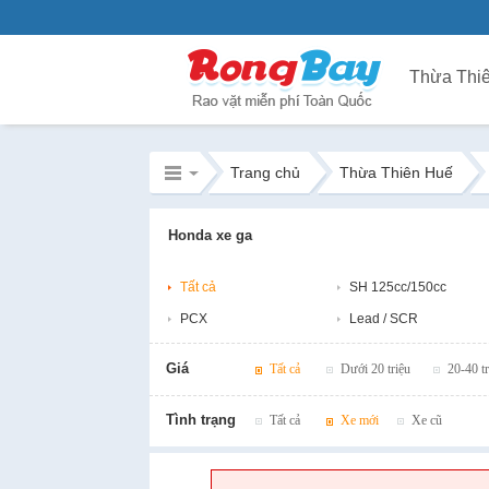
Thừa Thi
Trang chủ
Thừa Thiên Huế
Honda xe ga
Tất cả
SH 125cc/150cc
PCX
Lead / SCR
Giá
Tất cả
Dưới 20 triệu
20-40 tr
Tình trạng
Tất cả
Xe mới
Xe cũ