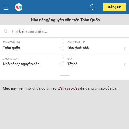
Đăng tin
Nhà riêng/ nguyên căn trên Toàn Quốc
TỈNH THÀNH
CHUYÊN MỤC
Toàn quốc
Cho thuê nhà
CHỦNG LOẠI
GIÁ
Nhà riêng/ nguyên căn
Tất cả
DIỆN TÍCH
SỐ PHÒNG NGỦ
Tất cả
Tất cả
Mục này hiện thời chưa có tin rao.
Bấm vào đây
để đăng tin rao của bạn.
TIỆN ÍCH
Tất cả
Lọc