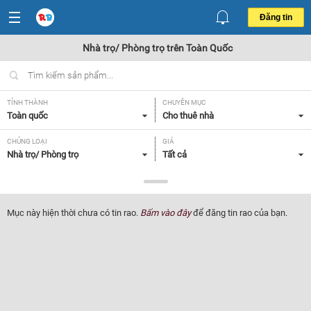
Đăng tin
Nhà trọ/ Phòng trọ trên Toàn Quốc
TỈNH THÀNH
CHUYÊN MỤC
Toàn quốc
Cho thuê nhà
CHỦNG LOẠI
GIÁ
Nhà trọ/ Phòng trọ
Tất cả
TIỆN ÍCH
Tất cả
Mục này hiện thời chưa có tin rao.
Bấm vào đây
để đăng tin rao của bạn.
Lọc