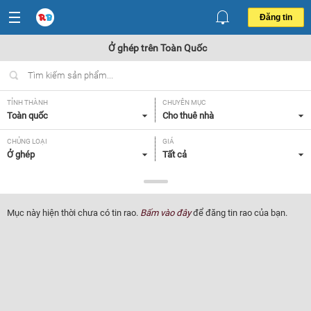
Đăng tin
Ở ghép trên Toàn Quốc
TỈNH THÀNH
CHUYÊN MỤC
Toàn quốc
Cho thuê nhà
CHỦNG LOẠI
GIÁ
Ở ghép
Tất cả
TIỆN ÍCH
TÌM NGƯỜI Ở GHÉP
Tất cả
Tất cả
Mục này hiện thời chưa có tin rao.
Bấm vào đây
để đăng tin rao của bạn.
Lọc