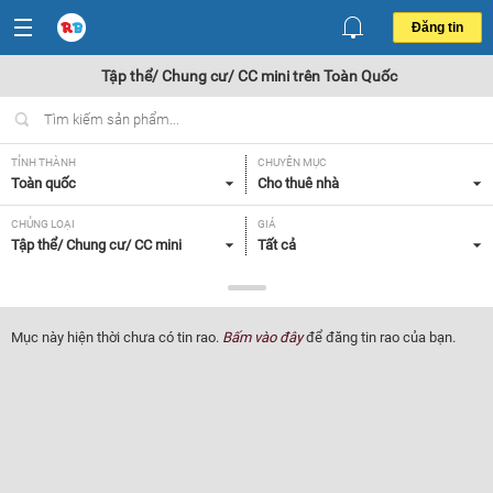
Đăng tin
Tập thể/ Chung cư/ CC mini trên Toàn Quốc
TỈNH THÀNH
CHUYÊN MỤC
Toàn quốc
Cho thuê nhà
CHỦNG LOẠI
GIÁ
Tập thể/ Chung cư/ CC mini
Tất cả
DIỆN TÍCH
SỐ PHÒNG NGỦ
Tất cả
Tất cả
Mục này hiện thời chưa có tin rao.
Bấm vào đây
để đăng tin rao của bạn.
TIỆN ÍCH
Tất cả
Lọc