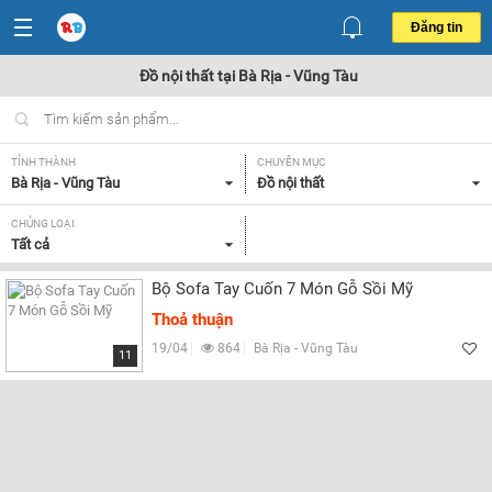
Đăng tin
Đồ nội thất tại Bà Rịa - Vũng Tàu
TỈNH THÀNH
CHUYÊN MỤC
Bà Rịa - Vũng Tàu
Đồ nội thất
CHỦNG LOẠI
Tất cả
Bộ Sofa Tay Cuốn 7 Món Gỗ Sồi Mỹ
Thoả thuận
19/04
864
Bà Rịa - Vũng Tàu
11