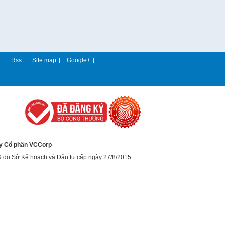
e
Rss
Site map
Google+
|
|
|
|
y Cổ phần VCCorp
9 do Sở Kế hoạch và Đầu tư cấp ngày 27/8/2015