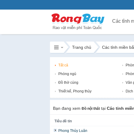
Trang chủ
Các tỉnh miền b
Tất cả
Phòn
Phòng ngủ
Phòn
Đồ thờ cúng
Văn 
Thiết kế, Phong thủy
Dịch 
Bạn đang xem
tại
Các tỉnh miề
Đồ nội thất
Tiêu đề tin
Phong Thủy Luân