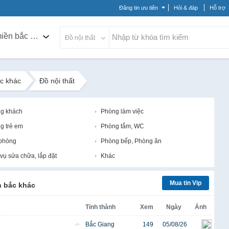
Đăng tin ưu tiên
Hỏi & đáp
Hỗ trợ
Các tỉnh miền bắc khác
Đồ nội thất
ắc khác
Đồ nội thất
g khách
Phòng làm việc
g trẻ em
Phòng tắm, WC
phòng
Phòng bếp, Phòng ăn
vụ sửa chữa, lắp đặt
Khác
Mua tin Vip
n bắc khác
Tỉnh thành
Xem
Ngày
Ảnh
Bắc Giang
149
05/08/26