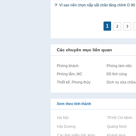
Vì sao nên chọn nắp sắt chân tăng chỉnh D 90
1
2
3
Các chuyên mục liên quan
Phòng khách
Phòng làm việc
Phòng tắm, WC
Đồ thờ cúng
Thiết kế, Phong thủy
Dịch vụ sửa chữa,
Xem theo tỉnh thành
Rao vặt tại Hà Nội
Rao vặt tại TP.Hồ Chí Minh
Rao vặt tại Hải Dương
Rao vặt tại Quảng Ninh
Rao vặt tại Các tỉnh miền bắc khác
Rao vặt tại Khánh Hoà