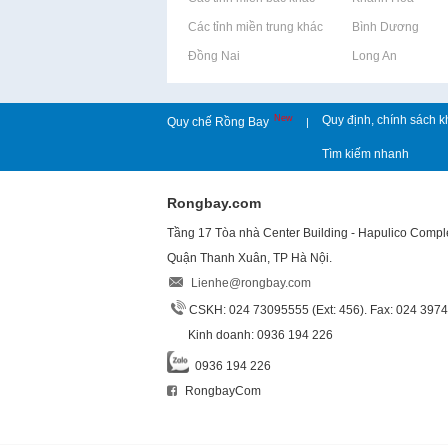
Rao vặt tại Các tỉnh miền trung khác
Rao vặt tại Bình Dương
Rao vặt tại Đồng Nai
Rao vặt tại Long An
New
Quy định, chính sách k
Quy chế Rồng Bay
|
Tìm kiếm nhanh
Rongbay.com
Tầng 17 Tòa nhà Center Building - Hapulico Comp
Quận Thanh Xuân, TP Hà Nội.
Lienhe@rongbay.com
CSKH: 024 73095555 (Ext: 456). Fax: 024 397
Kinh doanh: 0936 194 226
0936 194 226
RongbayCom