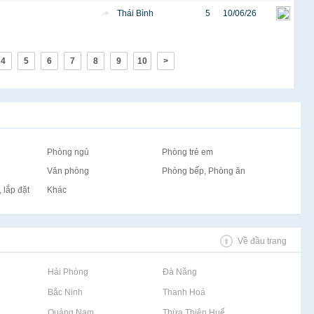
Thái Bình
5
10/06/26
4
5
6
7
8
9
10
>
Phòng ngủ
Phòng trẻ em
Văn phòng
Phòng bếp, Phòng ăn
 lắp đặt
Khác
Về đầu trang
Rao vặt tại Hải Phòng
Rao vặt tại Đà Nẵng
Rao vặt tại Bắc Ninh
Rao vặt tại Thanh Hoá
Rao vặt tại Quảng Nam
Rao vặt tại Thừa Thiên Huế