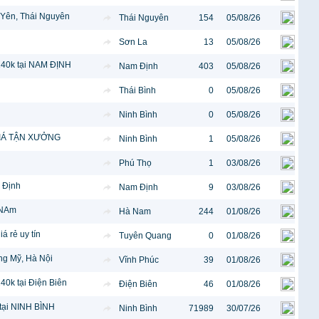
 Yên, Thái Nguyên
Thái Nguyên
154
05/08/26
Sơn La
13
05/08/26
240k tại NAM ĐỊNH
Nam Định
403
05/08/26
Thái Bình
0
05/08/26
Ninh Bình
0
05/08/26
 GIÁ TẬN XƯỞNG
Ninh Bình
1
05/08/26
Phú Thọ
1
03/08/26
 Định
Nam Định
9
03/08/26
 NAm
Hà Nam
244
01/08/26
 rẻ uy tín
Tuyên Quang
0
01/08/26
ng Mỹ, Hà Nội
Vĩnh Phúc
39
01/08/26
40k tại Điện Biên
Điện Biên
46
01/08/26
 tại NINH BÌNH
Ninh Bình
71989
30/07/26