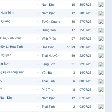
Nam Định
10
30/07/26
g Nam Định
Nam Định
12
28/07/26
n Quang
Tuyên Quang
30
27/07/26
Hưng Yên
17
25/07/26
 Đảo, Vĩnh Phúc
Vĩnh Phúc
97
24/07/26
40k tại Hòa Bình
Hoà Bình
77099
23/07/26
i Nguyên
Thái Nguyên
59
22/07/26
ạng Sơn
Lạng Sơn
31
22/07/26
g kệ và công trình
Yên Bái
3
14/07/26
ực
Thái Bình
6
08/07/26
ực
Phú Thọ
8
07/07/26
i Nam Định
Nam Định
12
07/07/26
Thái Bình
2
03/07/26