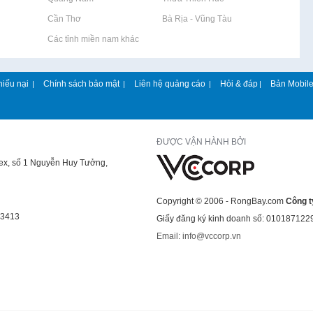
Rao vặt tại Cần Thơ
Rao vặt tại Bà Rịa - Vũng Tàu
Rao vặt tại Các tỉnh miền nam khác
hiếu nại
Chính sách bảo mật
Liên hệ quảng cáo
Hỏi & đáp
Bản Mobil
|
|
|
|
ĐƯỢC VẬN HÀNH BỞI
lex, số 1 Nguyễn Huy Tưởng,
Copyright © 2006 - RongBay.com
Công t
43413
Giấy đăng ký kinh doanh số: 010187122
Email: info@vccorp.vn