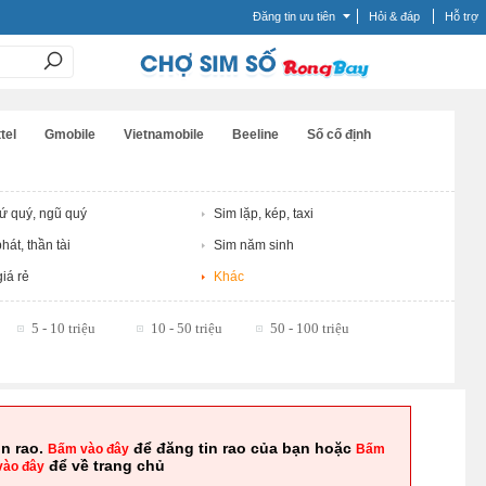
Đăng tin ưu tiên
Hỏi & đáp
Hỗ trợ
tel
Gmobile
Vietnamobile
Beeline
Số cố định
tứ quý, ngũ quý
Sim lặp, kép, taxi
hát, thần tài
Sim năm sinh
iá rẻ
Khác
5 - 10 triệu
10 - 50 triệu
50 - 100 triệu
in rao.
để đăng tin rao của bạn hoặc
Bấm vào đây
Bấm
để về trang chủ
vào đây