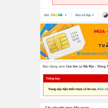
Sim
Kho số đẹp
Bạn đang xem
tại
Bà Rịa - Vũng 
Chợ Sim
Thông báo
Trang này hiện thời chưa có tin rao.
Bấm và
Các chuyên mục liên quan