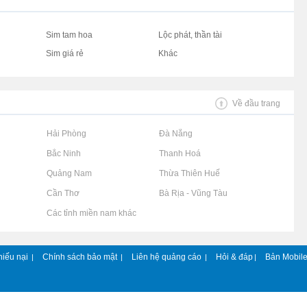
Sim tam hoa
Lộc phát, thần tài
Sim giá rẻ
Khác
Về đầu trang
Rao vặt tại Hải Phòng
Rao vặt tại Đà Nẵng
Rao vặt tại Bắc Ninh
Rao vặt tại Thanh Hoá
Rao vặt tại Quảng Nam
Rao vặt tại Thừa Thiên Huế
Rao vặt tại Cần Thơ
Rao vặt tại Bà Rịa - Vũng Tàu
Rao vặt tại Các tỉnh miền nam khác
hiếu nại
Chính sách bảo mật
Liên hệ quảng cáo
Hỏi & đáp
Bản Mobil
|
|
|
|