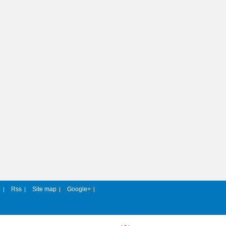
e
Rss
Site map
Google+
|
|
|
|