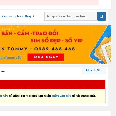
Xem sim phong thuỷ
Mua tin Vip
Tàu
o đây
để đăng tin rao của bạn hoặc
Bấm vào đây
để về trang chủ.