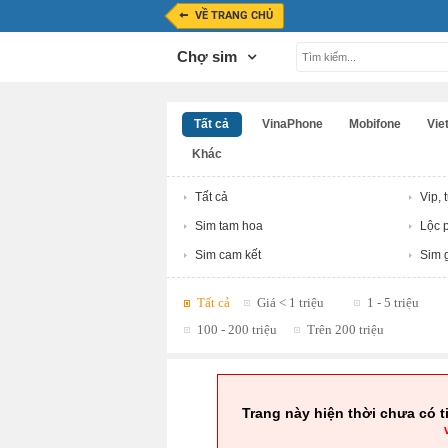
VỀ TRANG CHỦ
Chợ sim
Tất cả
VinaPhone
Mobifone
Viet
Khác
Tất cả
Vip, 
Sim tam hoa
Lộc p
Sim cam kết
Sim g
Tất cả
Giá < 1 triệu
1 - 5 triệu
100 - 200 triệu
Trên 200 triệu
Trang này hiện thời chưa có t