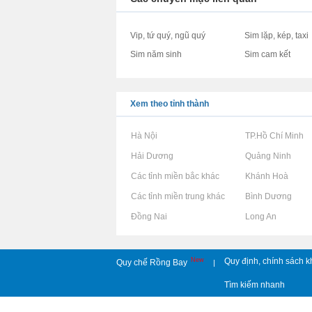
Vip, tứ quý, ngũ quý
Sim lặp, kép, taxi
Sim năm sinh
Sim cam kết
Xem theo tỉnh thành
Rao vặt tại Hà Nội
Rao vặt tại TP.Hồ Chí Minh
Rao vặt tại Hải Dương
Rao vặt tại Quảng Ninh
Rao vặt tại Các tỉnh miền bắc khác
Rao vặt tại Khánh Hoà
Rao vặt tại Các tỉnh miền trung khác
Rao vặt tại Bình Dương
Rao vặt tại Đồng Nai
Rao vặt tại Long An
New
Quy định, chính sách k
Quy chế Rồng Bay
|
Tìm kiếm nhanh