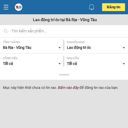
Đăng tin
Lao động trí óc tại Bà Rịa - Vũng Tàu
TỈNH THÀNH
CHUYÊN MỤC
Bà Rịa - Vũng Tàu
Lao động trí óc
CÔNG VIỆC
NHU CẦU
Tất cả
Tất cả
LOẠI HÌNH
Tất cả
Mục này hiện thời chưa có tin rao.
Bấm vào đây
để đăng tin rao của bạn.
Lọc