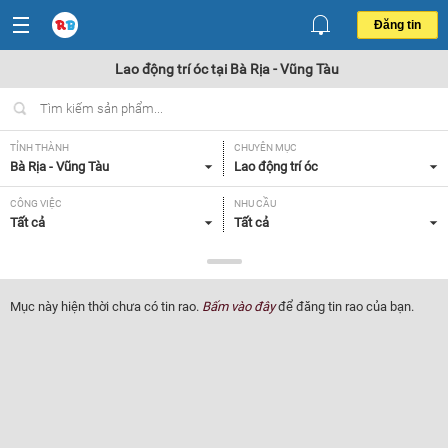
Đăng tin
Lao động trí óc tại Bà Rịa - Vũng Tàu
TỈNH THÀNH
CHUYÊN MỤC
Bà Rịa - Vũng Tàu
Lao động trí óc
CÔNG VIỆC
NHU CẦU
Tất cả
Tất cả
LOẠI HÌNH
Tất cả
Mục này hiện thời chưa có tin rao.
Bấm vào đây
để đăng tin rao của bạn.
Lọc