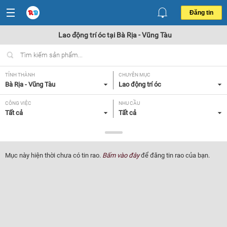
Đăng tin
Lao động trí óc tại Bà Rịa - Vũng Tàu
TỈNH THÀNH
CHUYÊN MỤC
Bà Rịa - Vũng Tàu
Lao động trí óc
CÔNG VIỆC
NHU CẦU
Tất cả
Tất cả
LOẠI HÌNH
Tất cả
Mục này hiện thời chưa có tin rao.
Bấm vào đây
để đăng tin rao của bạn.
Lọc