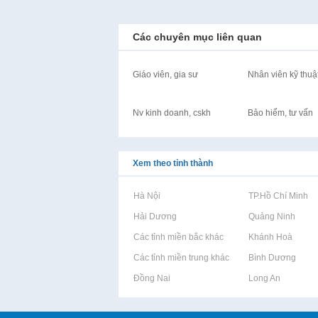
Các chuyên mục liên quan
Giáo viên, gia sư
Nhân viên kỹ thuậ
Nv kinh doanh, cskh
Bảo hiểm, tư vấn
Xem theo tỉnh thành
Rao vặt tại Hà Nội
Rao vặt tại TP.Hồ Chí Minh
Rao vặt tại Hải Dương
Rao vặt tại Quảng Ninh
Rao vặt tại Các tỉnh miền bắc khác
Rao vặt tại Khánh Hoà
Rao vặt tại Các tỉnh miền trung khác
Rao vặt tại Bình Dương
Rao vặt tại Đồng Nai
Rao vặt tại Long An