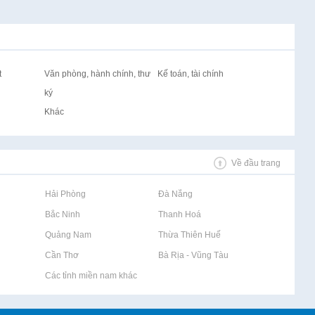
t
Văn phòng, hành chính, thư
Kế toán, tài chính
ký
Khác
Về đầu trang
Rao vặt tại Hải Phòng
Rao vặt tại Đà Nẵng
Rao vặt tại Bắc Ninh
Rao vặt tại Thanh Hoá
Rao vặt tại Quảng Nam
Rao vặt tại Thừa Thiên Huế
Rao vặt tại Cần Thơ
Rao vặt tại Bà Rịa - Vũng Tàu
Rao vặt tại Các tỉnh miền nam khác