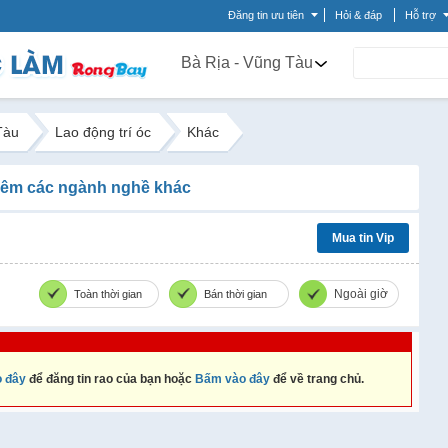
Đăng tin ưu tiên
Hỏi & đáp
Hỗ trợ
Bà Rịa - Vũng Tàu
Tàu
Lao động trí óc
Khác
êm các ngành nghề khác
Mua tin Vip
Ngoài giờ
Toàn thời gian
Bán thời gian
 đây
để đăng tin rao của bạn hoặc
Bấm vào đây
để về trang chủ.