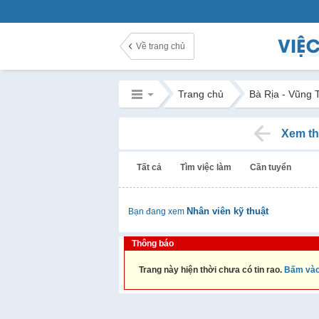
Về trang chủ
Trang chủ
Bà Rịa - Vũng 
Xem th
Tất cả
Tìm việc làm
Cần tuyển
Nhân viên kỹ thuật
Bạn đang xem
Thông báo
Trang này hiện thời chưa có tin rao.
Bấm vào