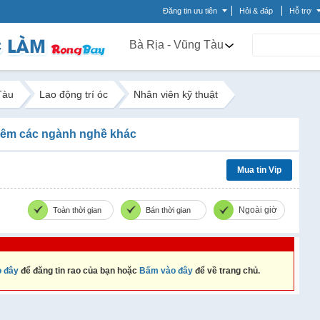
Đăng tin ưu tiên
Hỏi & đáp
Hỗ trợ
Bà Rịa - Vũng Tàu
Tàu
Lao động trí óc
Nhân viên kỹ thuật
êm các ngành nghề khác
Mua tin Vip
Ngoài giờ
Toàn thời gian
Bán thời gian
 đây
để đăng tin rao của bạn hoặc
Bấm vào đây
để về trang chủ.