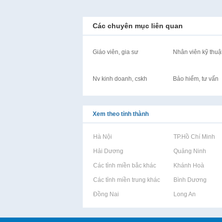
Các chuyên mục liên quan
Giáo viên, gia sư
Nhân viên kỹ thuậ
Nv kinh doanh, cskh
Bảo hiểm, tư vấn
Xem theo tỉnh thành
Rao vặt tại Hà Nội
Rao vặt tại TP.Hồ Chí Minh
Rao vặt tại Hải Dương
Rao vặt tại Quảng Ninh
Rao vặt tại Các tỉnh miền bắc khác
Rao vặt tại Khánh Hoà
Rao vặt tại Các tỉnh miền trung khác
Rao vặt tại Bình Dương
Rao vặt tại Đồng Nai
Rao vặt tại Long An