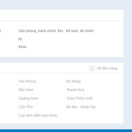
t
Văn phòng, hành chính, thư
Kế toán, tài chính
ký
Khác
Về đầu trang
Rao vặt tại Hải Phòng
Rao vặt tại Đà Nẵng
Rao vặt tại Bắc Ninh
Rao vặt tại Thanh Hoá
Rao vặt tại Quảng Nam
Rao vặt tại Thừa Thiên Huế
Rao vặt tại Cần Thơ
Rao vặt tại Bà Rịa - Vũng Tàu
Rao vặt tại Các tỉnh miền nam khác