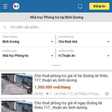
Đăng tin
Nhà trọ/ Phòng trọ tại Bình Dương
TỈNH THÀNH
CHUYÊN MỤC
Bình Dương
Cho thuê nhà
CHỦNG LOẠI
QUẬN HUYỆN
Nhà trọ/ Phòng trọ
H.Thuận An
GIÁ
TIỆN ÍCH
Thỏa thuận,
Tất cả
Cho thuê phòng trọ giá rẻ tại đường lái thiêu
117, thuận an, bình dương
Lọc
1.300.000 vnđ/tháng
2
08/08
1
Lái Thiêu 117, Lái Thiêu, H.Thuận An, Bình Dương
Cho thuê phòng trọ giá rẻ ngay đường lái
thiêu 117 , thuận an, bình dương