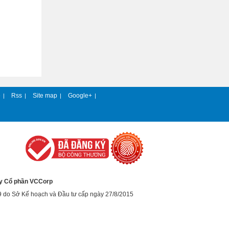
e
Rss
Site map
Google+
|
|
|
|
y Cổ phần VCCorp
9 do Sở Kế hoạch và Đầu tư cấp ngày 27/8/2015