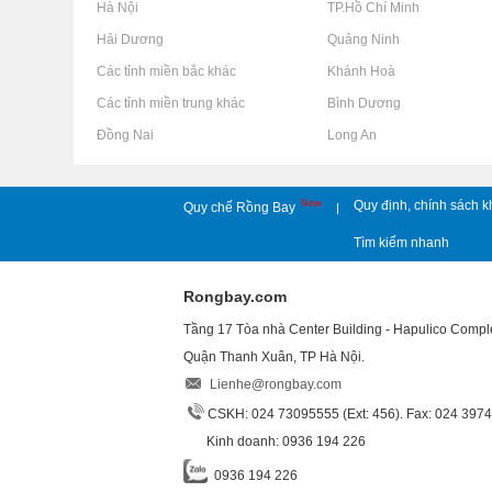
Rao vặt tại Hà Nội
Rao vặt tại TP.Hồ Chí Minh
Rao vặt tại Hải Dương
Rao vặt tại Quảng Ninh
Rao vặt tại Các tỉnh miền bắc khác
Rao vặt tại Khánh Hoà
Rao vặt tại Các tỉnh miền trung khác
Rao vặt tại Bình Dương
Rao vặt tại Đồng Nai
Rao vặt tại Long An
New
Quy định, chính sách k
Quy chế Rồng Bay
|
Tìm kiếm nhanh
Rongbay.com
Tầng 17 Tòa nhà Center Building - Hapulico Comp
Quận Thanh Xuân, TP Hà Nội.
Lienhe@rongbay.com
CSKH: 024 73095555 (Ext: 456). Fax: 024 397
Kinh doanh: 0936 194 226
0936 194 226