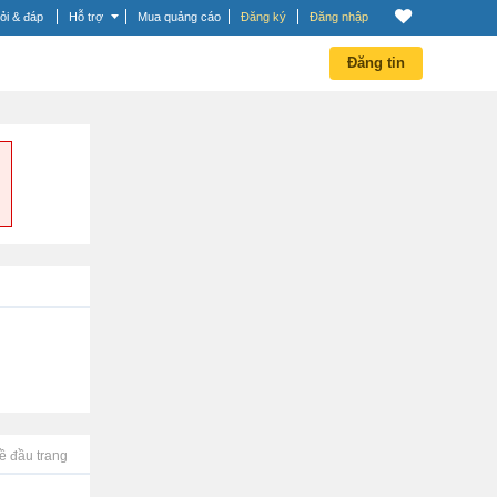
ỏi & đáp
Hỗ trợ
Mua quảng cáo
Đăng ký
Đăng nhập
Đăng tin
ề đầu trang