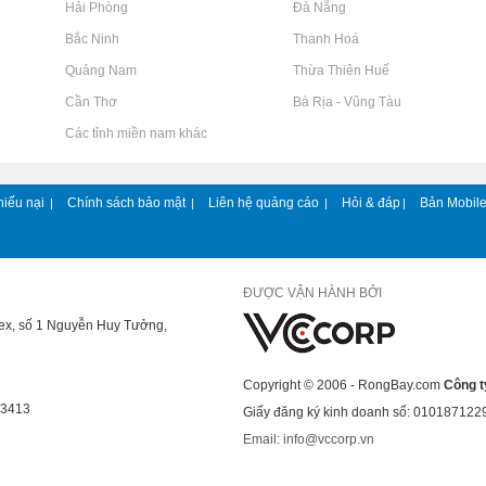
Rao vặt tại Hải Phòng
Rao vặt tại Đà Nẵng
Rao vặt tại Bắc Ninh
Rao vặt tại Thanh Hoá
Rao vặt tại Quảng Nam
Rao vặt tại Thừa Thiên Huế
Rao vặt tại Cần Thơ
Rao vặt tại Bà Rịa - Vũng Tàu
Rao vặt tại Các tỉnh miền nam khác
hiếu nại
Chính sách bảo mật
Liên hệ quảng cáo
Hỏi & đáp
Bản Mobil
|
|
|
|
ĐƯỢC VẬN HÀNH BỞI
lex, số 1 Nguyễn Huy Tưởng,
Copyright © 2006 - RongBay.com
Công t
43413
Giấy đăng ký kinh doanh số: 010187122
Email: info@vccorp.vn