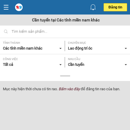
Đăng tin
Cần tuyển tại Các tỉnh miền nam khác
TỈNH THÀNH
CHUYÊN MỤC
Các tỉnh miền nam khác
Lao động trí óc
CÔNG VIỆC
NHU CẦU
Tất cả
Cần tuyển
LOẠI HÌNH
Tất cả
Mục này hiện thời chưa có tin rao.
Bấm vào đây
để đăng tin rao của bạn.
Lọc