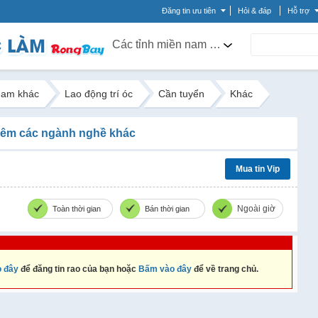
Đăng tin ưu tiên
Hỏi & đáp
Hỗ trợ
Các tỉnh miền nam khác
nam khác
Lao động trí óc
Cần tuyển
Khác
êm các ngành nghề khác
Mua tin Vip
Ngoài giờ
Toàn thời gian
Bán thời gian
 đây
để đăng tin rao của bạn hoặc
Bấm vào đây
để về trang chủ.