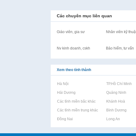
Các chuyên mục liên quan
Giáo viên, gia sư
Nhân viên kỹ thuậ
Nv kinh doanh, cskh
Bảo hiểm, tư vấn
Xem theo tỉnh thành
Rao vặt tại Hà Nội
Rao vặt tại TP.Hồ Chí Minh
Rao vặt tại Hải Dương
Rao vặt tại Quảng Ninh
Rao vặt tại Các tỉnh miền bắc khác
Rao vặt tại Khánh Hoà
Rao vặt tại Các tỉnh miền trung khác
Rao vặt tại Bình Dương
Rao vặt tại Đồng Nai
Rao vặt tại Long An