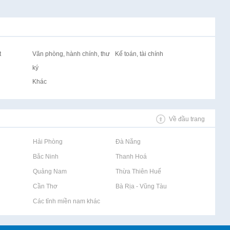
t
Văn phòng, hành chính, thư
Kế toán, tài chính
ký
Khác
Về đầu trang
Rao vặt tại Hải Phòng
Rao vặt tại Đà Nẵng
Rao vặt tại Bắc Ninh
Rao vặt tại Thanh Hoá
Rao vặt tại Quảng Nam
Rao vặt tại Thừa Thiên Huế
Rao vặt tại Cần Thơ
Rao vặt tại Bà Rịa - Vũng Tàu
Rao vặt tại Các tỉnh miền nam khác