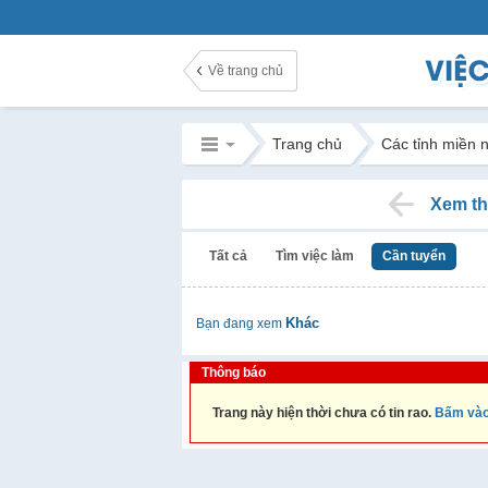
Về trang chủ
Trang chủ
Các tỉnh miền 
Xem th
Tất cả
Tìm việc làm
Cần tuyển
Khác
Bạn đang xem
Thông báo
Trang này hiện thời chưa có tin rao.
Bấm vào