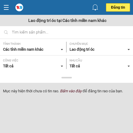
Đăng tin
Lao động trí óc tại Các tỉnh miền nam khác
TỈNH THÀNH
CHUYÊN MỤC
Các tỉnh miền nam khác
Lao động trí óc
CÔNG VIỆC
NHU CẦU
Tất cả
Tất cả
LOẠI HÌNH
Tất cả
Mục này hiện thời chưa có tin rao.
Bấm vào đây
để đăng tin rao của bạn.
Lọc