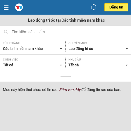
Đăng tin
Lao động trí óc tại Các tỉnh miền nam khác
TỈNH THÀNH
CHUYÊN MỤC
Các tỉnh miền nam khác
Lao động trí óc
CÔNG VIỆC
NHU CẦU
Tất cả
Tất cả
LOẠI HÌNH
Tất cả
Mục này hiện thời chưa có tin rao.
Bấm vào đây
để đăng tin rao của bạn.
Lọc