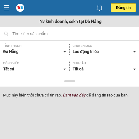
Đăng tin
Nv kinh doanh, cskh tại Đà Nẵng
TỈNH THÀNH
CHUYÊN MỤC
Đà Nẵng
Lao động trí óc
CÔNG VIỆC
NHU CẦU
Tất cả
Tất cả
LOẠI HÌNH
Tất cả
Mục này hiện thời chưa có tin rao.
Bấm vào đây
để đăng tin rao của bạn.
Lọc