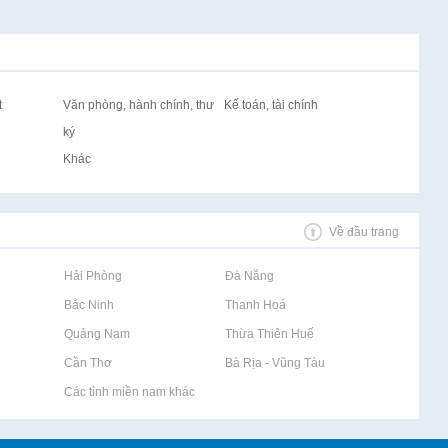
t
Văn phòng, hành chính, thư
Kế toán, tài chính
ký
Khác
Về đầu trang
Rao vặt tại Hải Phòng
Rao vặt tại Đà Nẵng
Rao vặt tại Bắc Ninh
Rao vặt tại Thanh Hoá
Rao vặt tại Quảng Nam
Rao vặt tại Thừa Thiên Huế
Rao vặt tại Cần Thơ
Rao vặt tại Bà Rịa - Vũng Tàu
Rao vặt tại Các tỉnh miền nam khác