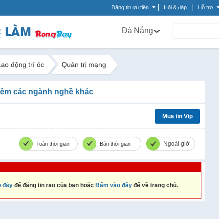
Đăng tin ưu tiên
Hỏi & đáp
Hỗ trợ
Đà Nẵng
Lao động trí óc
Quản trị mạng
êm các ngành nghề khác
Mua tin Vip
Ngoài giờ
Toàn thời gian
Bán thời gian
 đây
để đăng tin rao của bạn hoặc
Bấm vào đây
để về trang chủ.