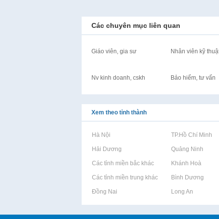
Các chuyên mục liên quan
Giáo viên, gia sư
Nhân viên kỹ thuậ
Nv kinh doanh, cskh
Bảo hiểm, tư vấn
Xem theo tỉnh thành
Rao vặt tại Hà Nội
Rao vặt tại TP.Hồ Chí Minh
Rao vặt tại Hải Dương
Rao vặt tại Quảng Ninh
Rao vặt tại Các tỉnh miền bắc khác
Rao vặt tại Khánh Hoà
Rao vặt tại Các tỉnh miền trung khác
Rao vặt tại Bình Dương
Rao vặt tại Đồng Nai
Rao vặt tại Long An