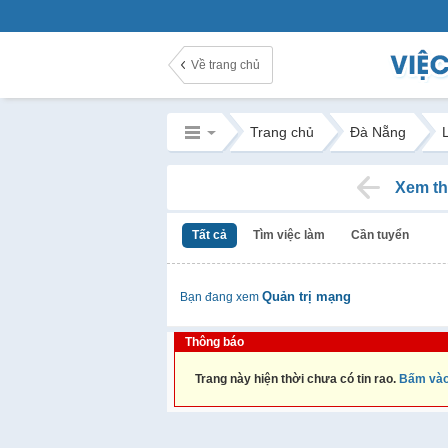
Về trang chủ
Trang chủ
Đà Nẵng
Xem th
Tất cả
Tìm việc làm
Cần tuyển
Quản trị mạng
Bạn đang xem
Thông báo
Trang này hiện thời chưa có tin rao.
Bấm vào