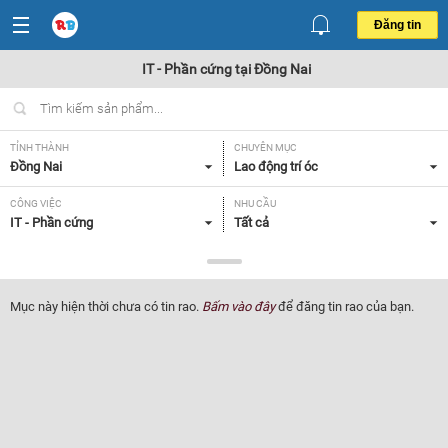
Đăng tin
IT - Phần cứng tại Đồng Nai
TỈNH THÀNH
CHUYÊN MỤC
Đồng Nai
Lao động trí óc
CÔNG VIỆC
NHU CẦU
IT - Phần cứng
Tất cả
LOẠI HÌNH
Tất cả
Mục này hiện thời chưa có tin rao.
Bấm vào đây
để đăng tin rao của bạn.
Lọc