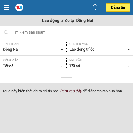
Đăng tin
Lao động trí óc tại Đồng Nai
TỈNH THÀNH
CHUYÊN MỤC
Đồng Nai
Lao động trí óc
CÔNG VIỆC
NHU CẦU
Tất cả
Tất cả
LOẠI HÌNH
Tất cả
Mục này hiện thời chưa có tin rao.
Bấm vào đây
để đăng tin rao của bạn.
Lọc