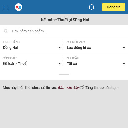
Đăng tin
Kế toán - Thuế tại Đồng Nai
TỈNH THÀNH
CHUYÊN MỤC
Đồng Nai
Lao động trí óc
CÔNG VIỆC
NHU CẦU
Kế toán - Thuế
Tất cả
LOẠI HÌNH
Tất cả
Mục này hiện thời chưa có tin rao.
Bấm vào đây
để đăng tin rao của bạn.
Lọc