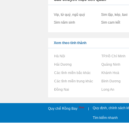
Vip, tứ quý, ngũ quý
Sim lặp, kép, taxi
Sim năm sinh
Sim cam kết
Xem theo tỉnh thành
Rao vặt tại Hà Nội
Rao vặt tại TP.Hồ Chí Minh
Rao vặt tại Hải Dương
Rao vặt tại Quảng Ninh
Rao vặt tại Các tỉnh miền bắc khác
Rao vặt tại Khánh Hoà
Rao vặt tại Các tỉnh miền trung khác
Rao vặt tại Bình Dương
Rao vặt tại Đồng Nai
Rao vặt tại Long An
New
Quy định, chính sách k
Quy chế Rồng Bay
|
Tìm kiếm nhanh