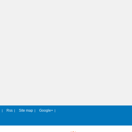
e
Rss
Site map
Google+
|
|
|
|