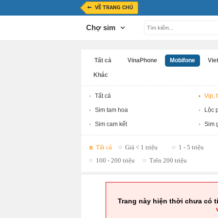
VỀ TRANG CHỦ
Chợ sim
Tất cả
VinaPhone
Mobifone
Viet
Khác
Tất cả
Vip, 
Sim tam hoa
Lộc p
Sim cam kết
Sim g
Tất cả
Giá < 1 triệu
1 - 5 triệu
100 - 200 triệu
Trên 200 triệu
Trang này hiện thời chưa có t