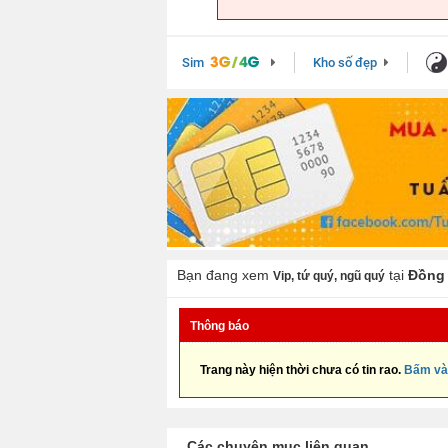
Sim
Kho số đẹp
Bạn đang xem
tại
Đồng 
Vip, tứ quý, ngũ quý
Thông báo
Trang này hiện thời chưa có tin rao.
Bấm và
Các chuyên mục liên quan