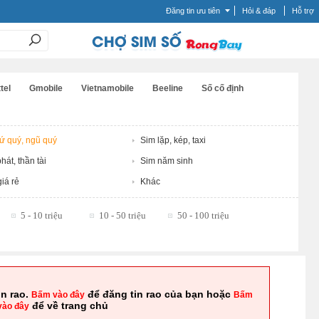
Đăng tin ưu tiên
Hỏi & đáp
Hỗ trợ
tel
Gmobile
Vietnamobile
Beeline
Số cố định
tứ quý, ngũ quý
Sim lặp, kép, taxi
hát, thần tài
Sim năm sinh
iá rẻ
Khác
5 - 10 triệu
10 - 50 triệu
50 - 100 triệu
in rao.
để đăng tin rao của bạn hoặc
Bấm vào đây
Bấm
để về trang chủ
vào đây