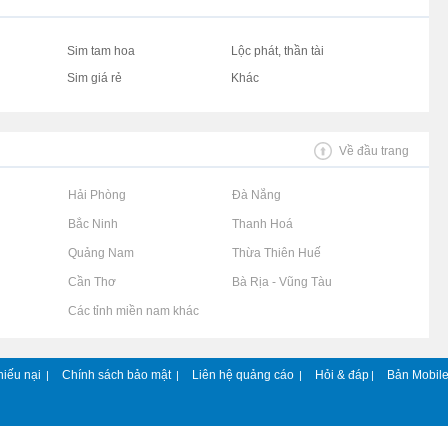
Sim tam hoa
Lộc phát, thần tài
Sim giá rẻ
Khác
Về đầu trang
Rao vặt tại Hải Phòng
Rao vặt tại Đà Nẵng
Rao vặt tại Bắc Ninh
Rao vặt tại Thanh Hoá
Rao vặt tại Quảng Nam
Rao vặt tại Thừa Thiên Huế
Rao vặt tại Cần Thơ
Rao vặt tại Bà Rịa - Vũng Tàu
Rao vặt tại Các tỉnh miền nam khác
hiếu nại
Chính sách bảo mật
Liên hệ quảng cáo
Hỏi & đáp
Bản Mobil
|
|
|
|