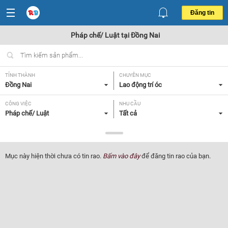
Đăng tin
Pháp chế/ Luật tại Đồng Nai
TỈNH THÀNH
CHUYÊN MỤC
Đồng Nai
Lao động trí óc
CÔNG VIỆC
NHU CẦU
Pháp chế/ Luật
Tất cả
LOẠI HÌNH
Tất cả
Mục này hiện thời chưa có tin rao.
Bấm vào đây
để đăng tin rao của bạn.
Lọc