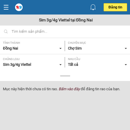
Đăng tin
Sim 3g/4g Viettel tại Đồng Nai
TỈNH THÀNH
CHUYÊN MỤC
Đồng Nai
Chợ Sim
CHỦNG LOẠI
NHU CẦU
Sim 3g/4g Viettel
Tất cả
GIÁ
Tất cả
Mục này hiện thời chưa có tin rao.
Bấm vào đây
để đăng tin rao của bạn.
Lọc