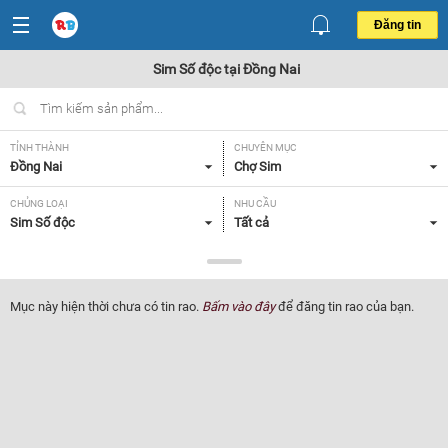
Đăng tin
Sim Số độc tại Đồng Nai
TỈNH THÀNH
CHUYÊN MỤC
Đồng Nai
Chợ Sim
CHỦNG LOẠI
NHU CẦU
Sim Số độc
Tất cả
GIÁ
Tất cả
Mục này hiện thời chưa có tin rao.
Bấm vào đây
để đăng tin rao của bạn.
Lọc