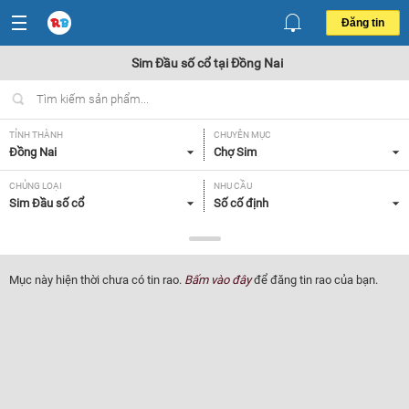
Đăng tin
Sim Đầu số cổ tại Đồng Nai
TỈNH THÀNH
CHUYÊN MỤC
Đồng Nai
Chợ Sim
CHỦNG LOẠI
NHU CẦU
Sim Đầu số cổ
Số cố định
GIÁ
Tất cả
Mục này hiện thời chưa có tin rao.
Bấm vào đây
để đăng tin rao của bạn.
Lọc