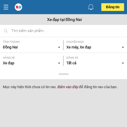
Đăng tin
Xe đạp tại Đồng Nai
TỈNH THÀNH
CHUYÊN MỤC
Đồng Nai
Xe máy, Xe đạp
HÃNG XE
DÒNG XE
Xe đạp
Tất cả
NHU CẦU
GIÁ
Xe cũ
Tất cả
Mục này hiện thời chưa có tin rao.
Bấm vào đây
để đăng tin rao của bạn.
Lọc